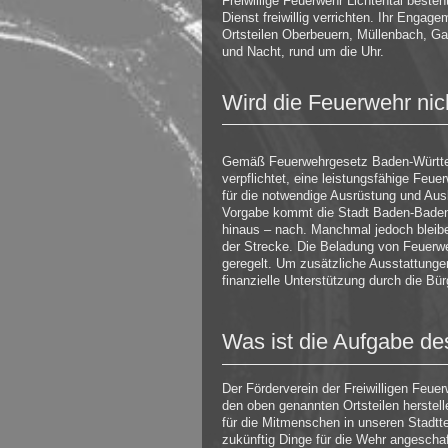
Freiwillige Feuerwehr Lichtental beste
Dienst freiwillig verrichten. Ihr Engag
Ortsteilen Oberbeuern, Müllenbach, G
und Nacht, rund um die Uhr.
Wird die Feuerwehr nich
Gemäß Feuerwehrgesetz Baden-Württe
verpflichtet, eine leistungsfähige Feue
für die notwendige Ausrüstung und Aus
Vorgabe kommt die Stadt Baden-Baden 
hinaus – nach. Manchmal jedoch blei
der Strecke. Die Beladung von Feuerwe
geregelt. Um zusätzliche Ausstattunge
finanzielle Unterstützung durch die Bür
Was ist die Aufgabe de
Der Förderverein der Freiwilligen Feue
den oben genannten Ortsteilen herstell
für die Mitmenschen in unseren Stadt
zukünftig Dinge für die Wehr angescha