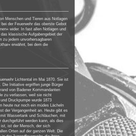
g von Menschen und Tieren aus Notlagen
 bei der Feuerwehr das oberste Gebot
nen« wider. In fast allen Notlagen und
s das klassische Aufgabengebiet der
nn zu jedem unvorhersagbaren
othar« erwähnt, bei dem die
uerwehr Lichtental im Mai 1870. Sie ist
Die Initiative ergriffen junge Bürger
m Brand von Badener Kommandanten
e zu verlassen, weil sie nicht
g- und Druckpumpe wurde 1873
an heute nur noch ein müdes Lächeln
gst der Vergangenheit an. Heute gibt es
mit Wassertank und Schläuchen, mit
r durchgeführt werden kann, als dies
ist, ist der Mensch, der sich
allen Orten auf der ganzen Welt. Die