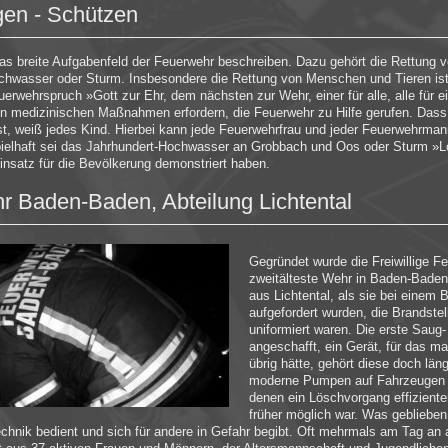
gen - Schützen
e das breite Aufgabenfeld der Feuerwehr beschreiben. Dazu gehört die Rettun
ochwasser oder Sturm. Insbesondere die Rettung von Menschen und Tieren ist
erwehrspruch »Gott zur Ehr, dem nächsten zur Wehr, einer für alle, alle für ei
rein medizinischen Maßnahmen erfordern, die Feuerwehr zu Hilfe gerufen. Das
t, weiß jedes Kind. Hierbei kann jede Feuerwehrfrau und jeder Feuerwehrma
pielhaft sei das Jahrhundert-Hochwasser an Grobbach und Oos oder Sturm »L
insatz für die Bevölkerung demonstriert haben.
hr Baden-Baden, Abteilung Lichtental
Gegründet wurde die Freiwillige Fe
zweitälteste Wehr in Baden-Baden. 
aus Lichtental, als sie bei eine
aufgefordert wurden, die Brandstell
uniformiert waren. Die erste Sau
angeschafft, ein Gerät, für das m
übrig hätte, gehört diese doch län
moderne Pumpen auf Fahrzeugen 
denen ein Löschvorgang effiziente
früher möglich war. Was geblieben 
echnik bedient und sich für andere in Gefahr begibt. Oft mehrmals am Tag an 