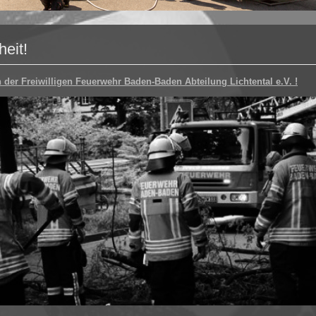
heit!
 der Freiwilligen Feuerwehr Baden-Baden Abteilung Lichtental e.V. !