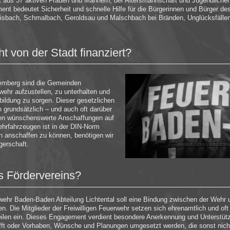
ht aus 37 aktiven Frauen und Männern, der Altersmannschaft und Jugendlichen
ement bedeutet Sicherheit und schnelle Hilfe für die Bürgerinnen und Bürger des
aisbach, Schmalbach, Geroldsau und Malschbach bei Bränden, Unglücksfälle
t von der Stadt finanziert?
mberg sind die Gemeinden
rwehr aufzustellen, zu unterhalten und
bildung zu sorgen. Dieser gesetzlichen
grundsätzlich – und auch oft darüber
ben wünschenswerte Anschaffungen auf
hrfahrzeugen ist in der DIN-Norm
n anschaffen zu können, benötigen wir
gerschaft.
s Fördervereins?
rwehr Baden-Baden Abteilung Lichtental soll eine Bindung zwischen der Wehr 
en. Die Mitglieder der Freiwilligen Feuerwehr setzen sich ehrenamtlich und oft
teilen ein. Dieses Engagement verdient besondere Anerkennung und Unterstüt
fft oder Vorhaben, Wünsche und Planungen umgesetzt werden, die sonst nicht